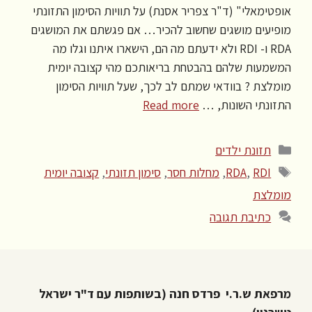
אופטימאלי" (ד"ר צפריר אסנת) על תוויות הסימון התזונתי
מופיעים מושגים שחשוב להכיר… אם פגשתם את המושגים
RDA ו- RDI ולא ידעתם מה הם, הישארו איתנו וגלו מה
המשמעות שלהם בהבטחת בריאותכם מהי קצובה יומית
מומלצת ? בוודאי שמתם לב לכך, שעל תוויות הסימון
התזונתי השונות, …
Read more
קטגוריות
תזונת ילדים
תגיות
RDI
,
RDA
,
מחלות חסר
,
סימון תזונתי
,
קצובה יומית
מומלצת
כתיבת תגובה
מרפאת ש.ר.י פרדס חנה (בשותפות עם ד"ר ישראל