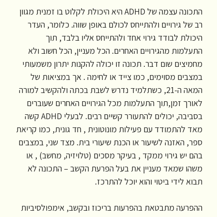
התכונה עצמה של ADHD היא היכולת לקלוט בו זמנית מגוון
רב של גירויים ולהתייחס לכולם באופן שווה. כלומר, העדר
היכולת לבודד גירוי אחד ולהתייחס אליו בלבד, תוך
התעלמות מהגירויים האחרים. הכל מעניין, הכל חשוב ולא
מחמיצים שום דבר. תכונה זו יכולה להקנות יתרון משמעותי
במצבים מסוימים, כמו צייד או לחימה . אך במציאות של
המאה ה-21, כשתלמיד נדרש לשבת בכתה ולהקשיב למורה
לאורך זמן,תוך התעלמות מכל הגירויים האחרים שעוברים
בסביבה, יכולים להתעורר קשיים רבים. לבעלי ADHD קשה
מאד להתמודד עם פעילות מונוטונית , חד גונית, כמו קריאת
ספר, האזנה לשיעור או הכנת שיעורי בית. מצד שני, במצבים
בהם יש גירוי ממקד , בעיקר מסכים (טלויזיה, מחשב) , או
משהו שמאד מעניין את בעל הפרעת הקשב – התכונה לא
תבוא לידי ביטוי והוא יוכל להתרכז.
ההפרעה מתבטאת בהפרעות בריכוז ובקשב, אימפולסיביות