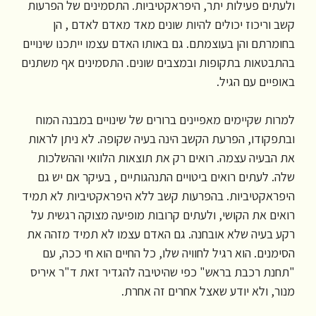
ולעתים פעילות יתר, היפראקטיביות. התסמינים של הפרעות
קשב וריכוז יכולים להיות שונים מאד מאדם לאדם , הן
בחומרתם והן בעוצמתם. גם באותו האדם עצמו ייתכנו שינויים
בהתבטאות בתקופות ובמצבים שונים. התסמינים אף משתנים
באופיים עם הגיל.
למרות שקיימים מאפיינים ברורים של שינויים במבנה המוח
ובתפקודו, הפרעת הקשב הינה בעיה שקופה. לא ניתן לראות
את הבעיה עצמה. רואים רק את תוצאות הלוואי וההשלכות
שלה. לעתים רואים ביטויים התנהגותיים , בעיקר אם יש גם
היפראקטיביות. בהפרעות קשב ללא היפראקטיביות לא תמיד
רואים את הקושי, ולעתים קרובות מופיעה מצוקה רגשית על
רקע בעיה שלא אובחנה. גם האדם עצמו לא תמיד מזהה את
הסימנים. הוא רגיל לחוויה שלו, כל החיים הוא חי ככה, עם
"תחנת רכבת בראש" כפי שהיטיבה להגדיר זאת ד"ר איריס
מנור, ולא יודע שאצל אחרים זה אחרת.