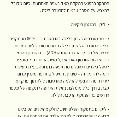
המחקר הרפואי התקדם מאד בשנים האחרונות. כיום מקובל
להצביע על מספר גורמים להרטבת לילה :
• ליקוי במנגנון היקיצה.
• ייצור מוגבר של שתן בלילה. זהו הגורם בכ-60% מהמקרים.
היצור המוגבר של שתן בלילה נובע מרמות ליליות נמוכות
יחסית של הורמון הנוגד השתנה(ADH), . ההורמון האנטי
דיורטי הוא ההורמון האחראי על משק המים בגוף. מומלץ
לטפל בילדים הסובלים מהתופעה בתרופה בעלת פעילות
דומה להורמון זה – מינרין . הטיפול בתרופה מינרין יגרום
לירידה מהירה ואף להחלמה מהרטבות לילה תוך פרק זמן
קצר. בדרך כלל מומלצת נטילת התרופה לתקופה של מספר
חודשים עד הפסקת הרטבת הלילה.
• ליקויים בתפקוד השלפוחית. לחלק מהילדים הסובלים
מבעיה זו יש הרטבת לילה המשולבת עם הרטבת יום, או