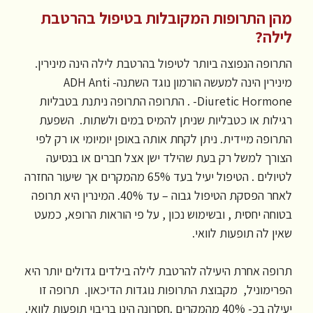
מהן התרופות המקובלות בטיפול בהרטבת
לילה?
התרופה הנפוצה ביותר לטיפול בהרטבת לילה הינה מינירין.
מינירין הינה למעשה הורמון נוגד השתנה- ADH Anti
Diuretic Hormone- . התרופה התרופה ניתנת בטבליות
רגילות או כטבליות שניתן להמיס במים ולשתות. השפעת
התרופה מיידית. ניתן לקחת אותה באופן יומיומי או רק לפי
הצורך למשל רק בעת שהילד ישן אצל חברים או בנסיעה
לטיולים . הטיפול יעיל בעד 65% מהמקרים אך שיעור החזרה
לאחר הפסקת הטיפול גבוה – עד 40%. המינרין היא תרופה
בטוחה יחסית , ובשימוש נכון , על פי הוראות הרופא, כמעט
שאין לה תופעות לוואי.
תרופה אחרת היעילה להרטבת לילה בילדים גדולים יותר היא
הפרימוניל, מקבוצת התרופות נוגדות הדיכאון. תרופה זו
יעילה בכ- 40% מהמקרים .חסרונה הינו בריבוי תופעות לוואי.