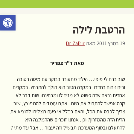
דלג
תוכן
פתח סרגל 
הרטבת לילה
19 במרץ 2011
מאת
Dr Zafrir
מאת ד"ר צפריר
שוב ברח לי פיפי… הילד מתעורר בבוקר עם מיטה רטובה
וריח ניחוח בחדרו. במקרה הטוב הוא הולך להתרחץ. במקרים
אחרים נראה שזה פשוט לא מזיז לו ומבחינתו שום דבר לא
קרה.אפשר להתחיל את היום. אתם עומדים להתפוצץ, שוב
צריך לכבס את הכל, והאם בכלל אי פעם תצליחו להוציא את
הריח הזה מהמזרון? וכן, אנחנו זוכרים שההמלצה היא
להתעלם ובסוף המערכת תבשיל וזה יעבור… אבל עד מתי ?