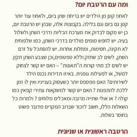
ומה עם הרטבת יום?
לאחוז קטן מן הילדים יש בריחת שתן ביום, ולאחוז עוד יותר
קטן גם ביום וגם בלילה. בקבוצות אלה, שבהן יש הרטבת יום,
כן יש מקום לבדוק את מערכת הכליות ודרכי השתן ולשלול
בעיה. יש לחפש מומים מולדים בדרכי השתן, כמו שלפוחית
לא תקינה, חסימות, ומחלות אחרות. יש להסתכל על זרם
השתן, לשים לב שחזק וללא טפטופים,וכן שצבע השתן תקין.
יש לשים לב מתי קורות ה"תאונות" – האם יש קשר לצחוק
למשל, או לפעילות גופנית. באיזו תדירות נכנס הילד
לשירותים? האם מפספס יותר כשעסוק בענייניו ואין לו זמן
ללכת להתפנות ? האם יש קשר למשקאות עתירי קפאין כמו
קולה ? או אולי שתייה מרובה ומאכלים מלוחים ? ולמרות כל
השאלות הללו, חשוב לזכור שברוב המקרים מדובר פשוט
בחוסר בשלות.
הרטבה ראשונית או שניונית