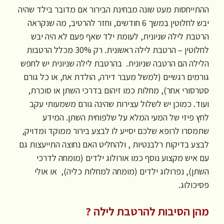
ההתייחסות מעט שונה מבחינת הבירור אם מדובר בילד שהיה
יבש לחלוטין במשך 6 חודשים, וחזר להרטיב, מה שנקראה
הרטבת לילה שניונית, לעומת ילד שאף פעם לא היה יבש
לחלוטין – הרטבת לילה ראשונית. רק 30% מכלל הרטבות
הלילה הם הרטבה שניונית. בהרטבת לילה שניונית יש לחפש
גורמים רגשיים (למשל מעבר דירה, הולדת אח, או כל גורם
סטרסורי אחר), מחלות כמו זיהום בדרכי השתן או סוכרת,
ועוד. כמוכן יש לשלול עצירות שהינה גורם משמעותי עקב
לחץ פיזי של המעי המלא על שלפוחית השתן. המידע
שתמסרו לרופא שלכם יסייע לו לבצע בירור ממוקד ומדויק,
לבצע בדיקות רלבנטיות , ולהחליט האם נחוצה התייעצות גם
עם איש מקצוע נוסף כמו אורולוג ילדים (מומחה לדרכי
השתן), נפרולוג ילדים (מומחה למחלות כליה), או אולי
פסיכולוג.
מהן הסיבות להרטבת לילה ?